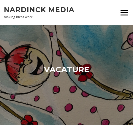
Naar
NARDINCK MEDIA
de
Menu
inhoud
making ideas work
springen
VACATURE