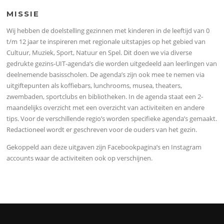
MISSIE
Wij hebben de doelstelling gezinnen met kinderen in de leeftijd van 0
t/m 12 jaar te inspireren met regionale uitstapjes op het gebied van
Cultuur, Muziek, Sport, Natuur en Spel. Dit doen we via diverse
gedrukte gezins-UIT-agenda’s die worden uitgedeeld aan leerlingen van
deelnemende basisscholen. De agenda’s zijn ook mee te nemen via
uitgiftepunten als koffiebars, lunchrooms, musea, theaters,
zwembaden, sportclubs en bibliotheken. In de agenda staat een 2-
maandelijks overzicht met een overzicht van activiteiten en andere
tips. Voor de verschillende regio’s worden specifieke agenda’s gemaakt.
Redactioneel wordt er geschreven voor de ouders van het gezin.
Gekoppeld aan deze uitgaven zijn Facebookpagina’s en Instagram
accounts waar de activiteiten ook op verschijnen.