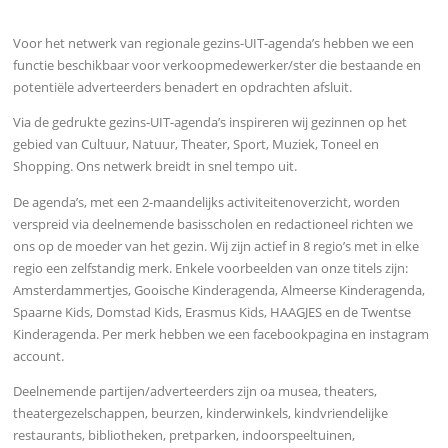
Voor het netwerk van regionale gezins-UIT-agenda’s hebben we een
functie beschikbaar voor verkoopmedewerker/ster die bestaande en
potentiële adverteerders benadert en opdrachten afsluit.
Via de gedrukte gezins-UIT-agenda’s inspireren wij gezinnen op het
gebied van Cultuur, Natuur, Theater, Sport, Muziek, Toneel en
Shopping. Ons netwerk breidt in snel tempo uit.
De agenda’s, met een 2-maandelijks activiteitenoverzicht, worden
verspreid via deelnemende basisscholen en redactioneel richten we
ons op de moeder van het gezin. Wij zijn actief in 8 regio’s met in elke
regio een zelfstandig merk. Enkele voorbeelden van onze titels zijn:
Amsterdammertjes, Gooische Kinderagenda, Almeerse Kinderagenda,
Spaarne Kids, Domstad Kids, Erasmus Kids, HAAGJES en de Twentse
Kinderagenda. Per merk hebben we een facebookpagina en instagram
account.
Deelnemende partijen/adverteerders zijn oa musea, theaters,
theatergezelschappen, beurzen, kinderwinkels, kindvriendelijke
restaurants, bibliotheken, pretparken, indoorspeeltuinen,